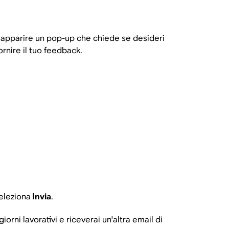
 apparire un pop-up che chiede se desideri
rnire il tuo feedback.
eleziona
Invia
.
orni lavorativi e riceverai un'altra email di