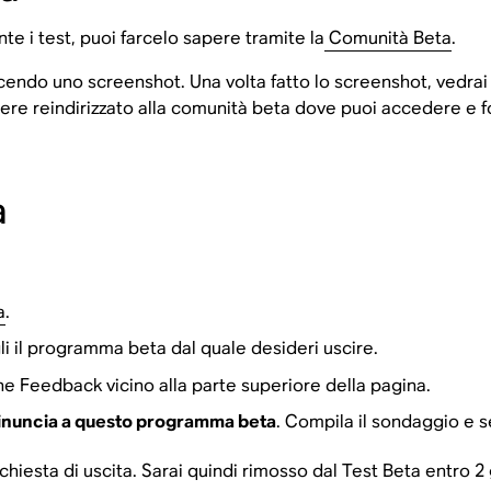
e i test, puoi farcelo sapere tramite la
Comunità Beta
.
cendo uno screenshot. Una volta fatto lo screenshot, vedrai
re reindirizzato alla comunità beta dove puoi accedere e fo
a
a
.
li il programma beta dal quale desideri uscire.
ne Feedback vicino alla parte superiore della pagina.
nuncia a questo programma beta
. Compila il sondaggio e s
iesta di uscita. Sarai quindi rimosso dal Test Beta entro 2 gi