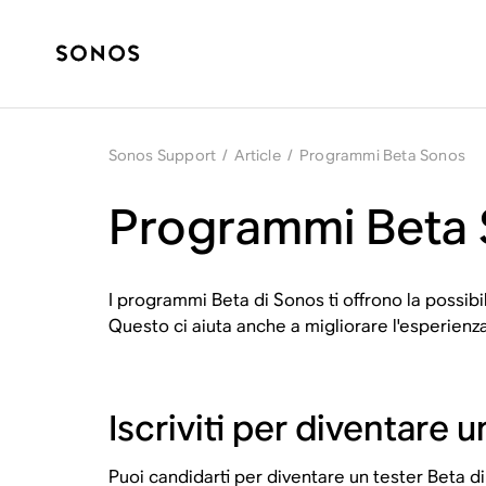
Sonos Support
/
Article
/
Programmi Beta Sonos
Programmi Beta
I programmi Beta di Sonos ti offrono la possibi
Questo ci aiuta anche a migliorare l'esperienz
Iscriviti per diventare 
Puoi candidarti per diventare un tester Beta di