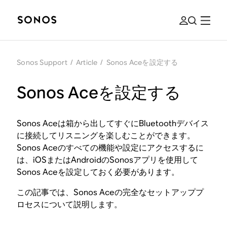
Sonos Support
/
Article
/
Sonos Aceを設定する
Sonos Aceを設定する
Sonos Aceは箱から出してすぐにBluetoothデバイス
に接続してリスニングを楽しむことができます。
Sonos Aceのすべての機能や設定にアクセスするに
は、iOSまたはAndroidのSonosアプリを使用して
Sonos Aceを設定しておく必要があります。
この記事では、Sonos Aceの完全なセットアッププ
ロセスについて説明します。