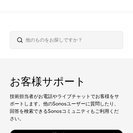
お客様サポート
技術担当者がお電話やライブチャットでお客様をサ
ポートします。他のSonosユーザーに質問したり、
回答を検索できるSonosコミュニティもご利用くだ
さい。