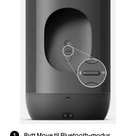
1
Bytt Move til Bluetooth-modus