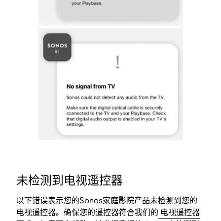
未检测到电视遥控器
以下错误表示您的Sonos家庭影院产品未检测到您的
电视遥控器。确保您的遥控器符合我们的
电视遥控器