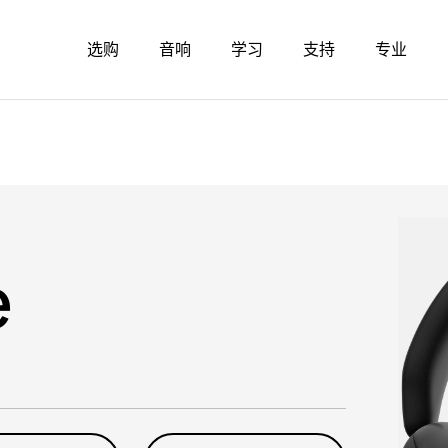
选购
音响
学习
支持
专业
e