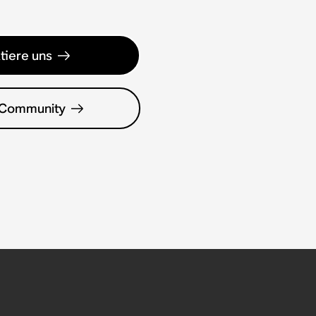
tiere uns
 Community