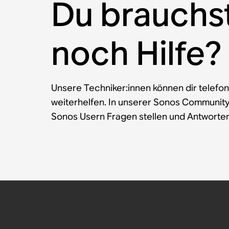
Du brauchs
noch Hilfe?
Unsere Techniker:innen können dir telefon
weiterhelfen. In unserer Sonos Communit
Sonos Usern Fragen stellen und Antworten