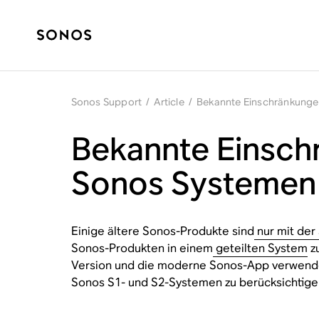
Sonos Support
/
Article
/
Bekannte Einschränkunge
Bekannte Einsch
Sonos Systemen
Einige ältere Sonos-Produkte sind
nur mit der
Sonos-Produkten in einem
geteilten System
zu
Version und die moderne Sonos-App verwenden
Sonos S1- und S2-Systemen zu berücksichtigen