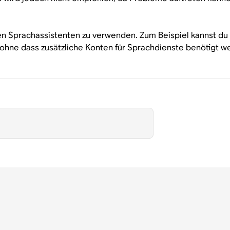
en Sprachassistenten zu verwenden. Zum Beispiel kannst du
hne dass zusätzliche Konten für Sprachdienste benötigt w