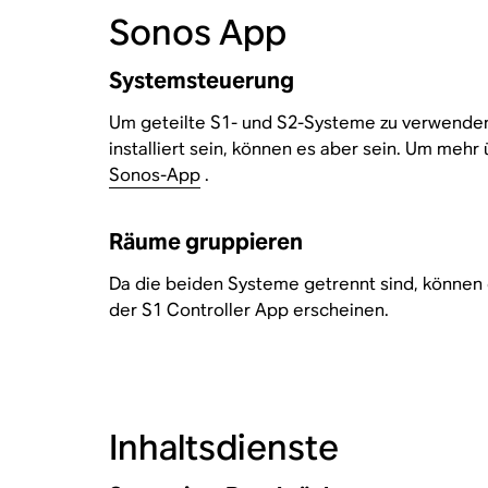
Sonos App
Systemsteuerung
Um geteilte S1- und S2-Systeme zu verwenden
installiert sein, können es aber sein. Um meh
Sonos-App
.
Räume gruppieren
Da die beiden Systeme getrennt sind, können 
der S1 Controller App erscheinen.
Inhaltsdienste