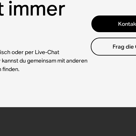
t immer
Kontak
Frag die
isch oder per Live-Chat
y kannst du gemeinsam mit anderen
 finden.