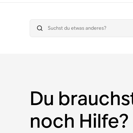
Du brauchs
noch Hilfe?