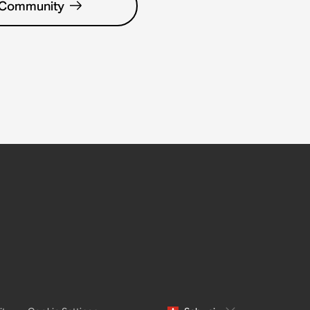
 Community