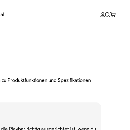
al
n zu Produktfunktionen und Spezifikationen
ie Playbar richtig ausgerichtet ist, wenn du