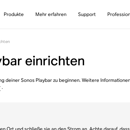
Produkte
Mehr erfahren
Support
Profession
chten
bar einrichten
htung deiner Sonos Playbar zu beginnen. Weitere Informatione
r
.
n Ort und schließe sie an den Strom an. Achte darauf, dass d