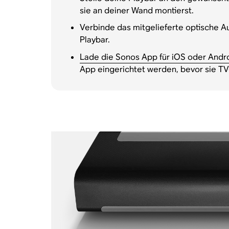
sie an deiner Wand montierst.
Verbinde das mitgelieferte optische A
Playbar.
Lade die Sonos App für iOS oder Andro
App eingerichtet werden, bevor sie TV