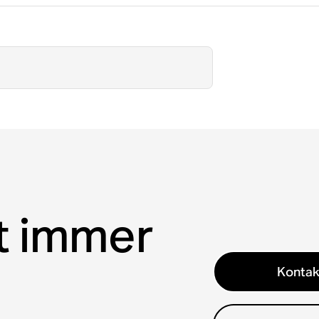
t immer
Kontak