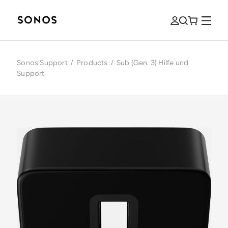
Sonos Support
/
Products
/
Sub (Gen. 3) Hilfe und
Support