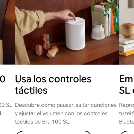
00
Usa los controles
Emp
táctiles
SL 
00 SL
Descubre cómo pausar, saltar canciones
Repro
.
y ajustar el volumen con los controles
tu tel
táctiles de Era 100 SL.
Bluet