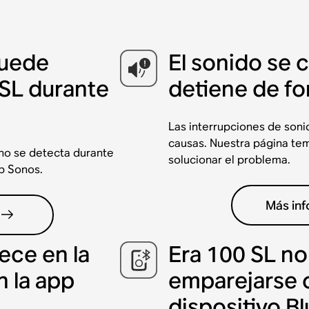
puede
El sonido se 
 SL durante
detiene de fo
Las interrupciones de son
causas. Nuestra página temá
 no se detecta durante
solucionar el problema.
p Sonos.
Más in
ece en la
Era 100 SL n
n la app
emparejarse 
dispositivo B