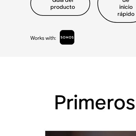
producto
inicio
rápido
Works with
:
Primeros