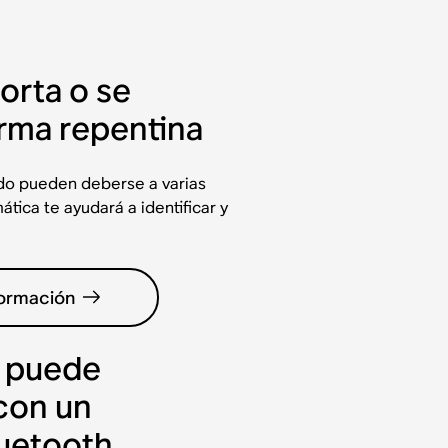
corta o se
rma repentina
ido pueden deberse a varias
tica te ayudará a identificar y
formación
o puede
con un
luetooth