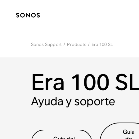
Sonos Support
/
Products
/
Era 100 SL
Era 100 S
Ayuda y soporte
Guía
Guía del
de