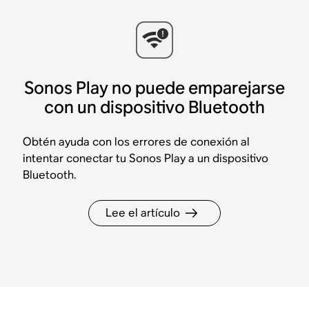
Sonos Play no puede emparejarse
con un dispositivo Bluetooth
Obtén ayuda con los errores de conexión al
intentar conectar tu Sonos Play a un dispositivo
Bluetooth.
Lee el artículo