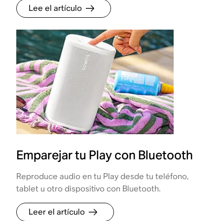
Lee el artículo
Emparejar tu Play con Bluetooth
Reproduce audio en tu Play desde tu teléfono,
tablet u otro dispositivo con Bluetooth.
Leer el artículo