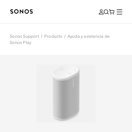
Sonos Support
/
Products
/
Ayuda y asistencia de
Sonos Play