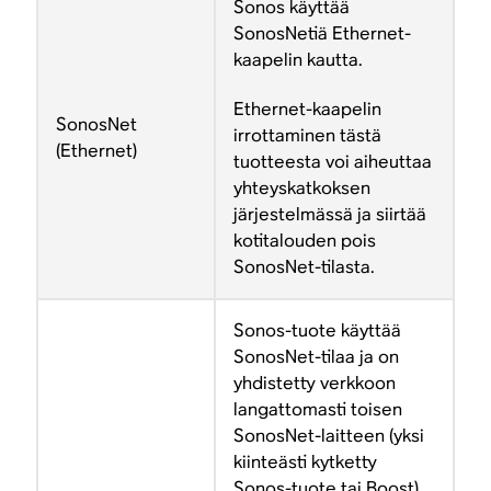
Sonos käyttää
SonosNetiä Ethernet-
kaapelin kautta.
Ethernet-kaapelin
SonosNet
irrottaminen tästä
(Ethernet)
tuotteesta voi aiheuttaa
yhteyskatkoksen
järjestelmässä ja siirtää
kotitalouden pois
SonosNet-tilasta.
Sonos-tuote käyttää
SonosNet-tilaa ja on
yhdistetty verkkoon
langattomasti toisen
SonosNet-laitteen (yksi
kiinteästi kytketty
Sonos-tuote tai Boost)