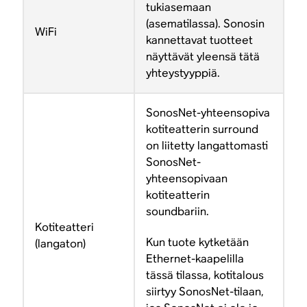
tukiasemaan
(asematilassa). Sonosin
WiFi
kannettavat tuotteet
näyttävät yleensä tätä
yhteystyyppiä.
SonosNet-yhteensopiva
kotiteatterin surround
on liitetty langattomasti
SonosNet-
yhteensopivaan
kotiteatterin
soundbariin.
Kotiteatteri
Kun tuote kytketään
(langaton)
Ethernet-kaapelilla
tässä tilassa, kotitalous
siirtyy SonosNet-tilaan,