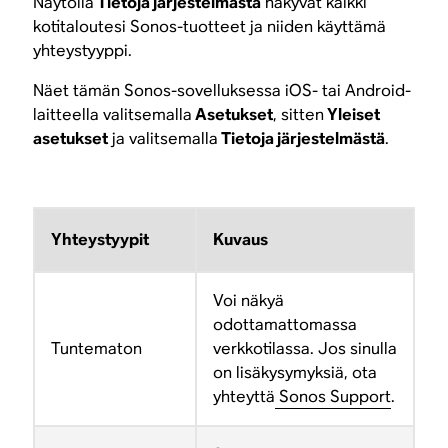
Näytöllä
Tietoja järjestelmästä
näkyvät kaikki
kotitaloutesi Sonos-tuotteet ja niiden käyttämä
yhteystyyppi.
Näet tämän Sonos-sovelluksessa iOS- tai Android-
laitteella valitsemalla
Asetukset
, sitten
Yleiset
asetukset
ja valitsemalla
Tietoja järjestelmästä
.
Yhteystyypit
Kuvaus
Voi näkyä
odottamattomassa
Tuntematon
verkkotilassa. Jos sinulla
on lisäkysymyksiä, ota
yhteyttä
Sonos Support
.