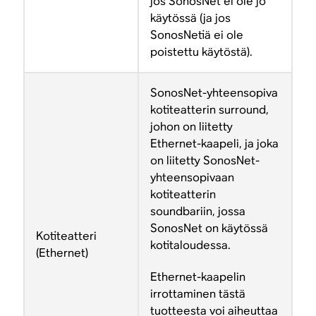
jos SonosNet ei ole jo
käytössä (ja jos
SonosNetiä ei ole
poistettu käytöstä).
SonosNet-yhteensopiva
kotiteatterin surround,
johon on liitetty
Ethernet-kaapeli, ja joka
on liitetty SonosNet-
yhteensopivaan
kotiteatterin
soundbariin, jossa
SonosNet on käytössä
Kotiteatteri
kotitaloudessa.
(Ethernet)
Ethernet-kaapelin
irrottaminen tästä
tuotteesta voi aiheuttaa