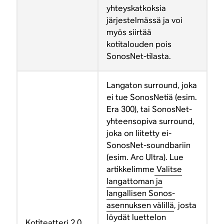
yhteyskatkoksia
järjestelmässä ja voi
myös siirtää
kotitalouden pois
SonosNet-tilasta.
Langaton surround, joka
ei tue SonosNetiä (esim.
Era 300), tai SonosNet-
yhteensopiva surround,
joka on liitetty ei-
SonosNet-soundbariin
(esim. Arc Ultra). Lue
artikkelimme
Valitse
langattoman ja
langallisen Sonos-
asennuksen välillä
, josta
löydät luettelon
Kotiteatteri 2.0