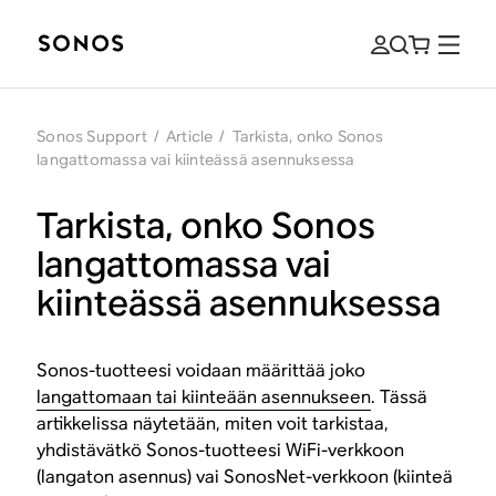
Sonos Support
/
Article
/
Tarkista, onko Sonos
langattomassa vai kiinteässä asennuksessa
Tarkista, onko Sonos
langattomassa vai
kiinteässä asennuksessa
Sonos-tuotteesi voidaan määrittää joko
langattomaan tai kiinteään asennukseen
. Tässä
artikkelissa näytetään, miten voit tarkistaa,
yhdistävätkö Sonos-tuotteesi WiFi-verkkoon
(langaton asennus) vai SonosNet-verkkoon (kiinteä