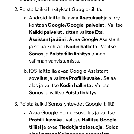
Poista kaikki linkitykset Google-tililtä.
Android-laitteilla avaa
Asetukset
ja siirry
kohtaan
Google/Google-palvelut
. Valitse
Kaikki palvelut
, sitten valitse
Etsi,
Assistant ja ääni
. Avaa Google Assistant
ja selaa kohtaan
Kodin hallinta
. Valitse
Sonos
ja
Poista tilin linkitys
ennen
valinnan vahvistamista.
iOS-laitteilla avaa Google Assistant -
sovellus ja valitse
Profiilikuvake
. Selaa
alas ja valitse
Kodin hallinta
. Valitse
Sonos
ja valitse
Poista linkitys
.
Poista kaikki Sonos-yhteydet Google-tililtä.
Avaa Google Home -sovellus ja valitse
Profiili-kuvake
. Valitse
Hallitse Google-
tiliäsi
ja avaa
Tiedot ja tietosuoja
. Selaa