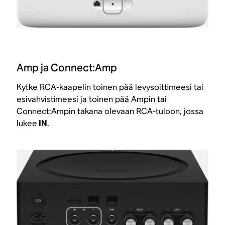
Amp ja Connect:Amp
Kytke RCA-kaapelin toinen pää levysoittimeesi tai
esivahvistimeesi ja toinen pää Ampin tai
Connect:Ampin takana olevaan RCA-tuloon, jossa
lukee
IN
.