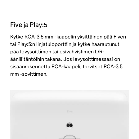
Five ja Play:5
Kytke RCA-3,5 mm -kaapelin yksittäinen pää Fiven
tai Play:5:n linjatuloporttiin ja kytke haarautunut
pää levysoittimen tai esivahvistimen L/R-
ääniliitäntöihin takana. Jos levysoittimessasi on
sisäänrakennettu RCA-kaapeli, tarvitset RCA-3,5
mm -sovittimen.