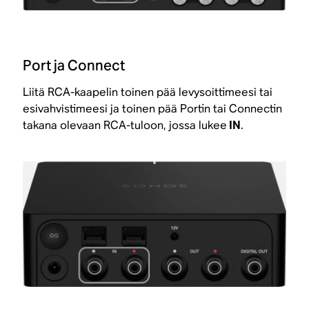
Port ja Connect
Liitä RCA-kaapelin toinen pää levysoittimeesi tai
esivahvistimeesi ja toinen pää Portin tai Connectin
takana olevaan RCA-tuloon, jossa lukee
IN
.