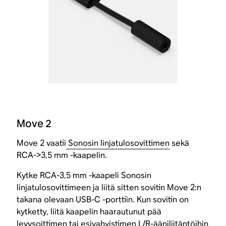
Move 2
Move 2 vaatii
Sonosin linjatulosovittimen
sekä
RCA->3,5 mm -kaapelin.
Kytke RCA-3,5 mm -kaapeli Sonosin
linjatulosovittimeen ja liitä sitten sovitin Move 2:n
takana olevaan USB-C -porttiin. Kun sovitin on
kytketty, liitä kaapelin haarautunut pää
levysoittimen tai esivahvistimen L/R-ääniliitäntöihin