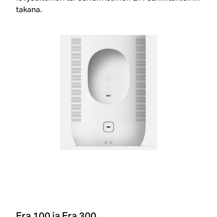
takana.
Era 100 ja Era 300