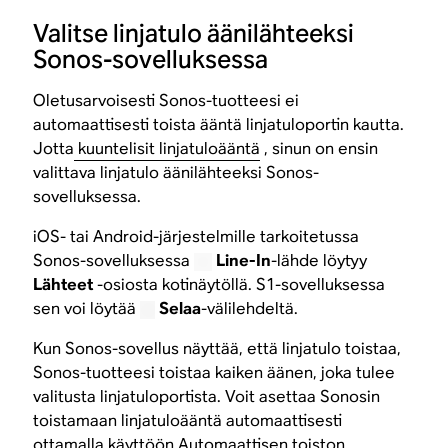
Valitse linjatulo äänilähteeksi
Sonos-sovelluksessa
Oletusarvoisesti Sonos-tuotteesi ei
automaattisesti toista ääntä linjatuloportin kautta.
Jotta
kuuntelisit linjatuloääntä
, sinun on ensin
valittava linjatulo äänilähteeksi Sonos-
sovelluksessa.
iOS- tai Android-järjestelmille tarkoitetussa
Sonos-sovelluksessa
Line-In
-lähde löytyy
Lähteet
-osiosta kotinäytöllä. S1-sovelluksessa
sen voi löytää
Selaa
-välilehdeltä.
Kun Sonos-sovellus näyttää, että linjatulo toistaa,
Sonos-tuotteesi toistaa kaiken äänen, joka tulee
valitusta linjatuloportista. Voit asettaa Sonosin
toistamaan linjatuloääntä automaattisesti
ottamalla käyttöön Automaattisen toiston