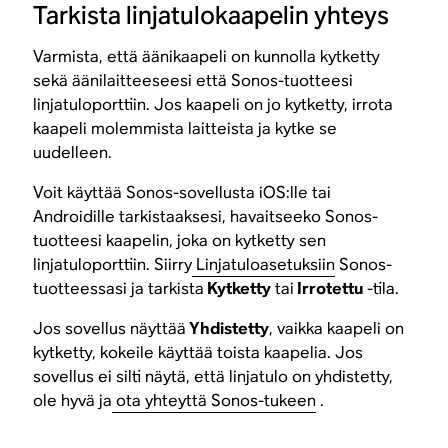
Tarkista linjatulokaapelin yhteys
Varmista, että äänikaapeli on kunnolla kytketty
sekä äänilaitteeseesi että Sonos-tuotteesi
linjatuloporttiin. Jos kaapeli on jo kytketty, irrota
kaapeli molemmista laitteista ja kytke se
uudelleen.
Voit käyttää Sonos-sovellusta iOS:lle tai
Androidille tarkistaaksesi, havaitseeko Sonos-
tuotteesi kaapelin, joka on kytketty sen
linjatuloporttiin. Siirry
Linjatuloasetuksiin
Sonos-
tuotteessasi ja tarkista
Kytketty
tai
Irrotettu
-tila.
Jos sovellus näyttää
Yhdistetty
, vaikka kaapeli on
kytketty, kokeile käyttää toista kaapelia. Jos
sovellus ei silti näytä, että linjatulo on yhdistetty,
ole hyvä ja
ota yhteyttä Sonos-tukeen
.