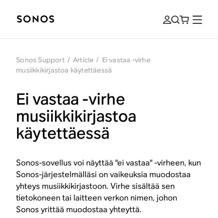
Sonos Support
/
Article
/
Ei vastaa -virhe
musiikkikirjastoa käytettäessä
Ei vastaa -virhe
musiikkikirjastoa
käytettäessä
Sonos-sovellus voi näyttää "ei vastaa" -virheen, kun
Sonos-järjestelmälläsi on vaikeuksia muodostaa
yhteys musiikkikirjastoon. Virhe sisältää sen
tietokoneen tai laitteen verkon nimen, johon
Sonos yrittää muodostaa yhteyttä.