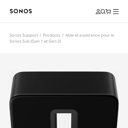
Sonos Support
/
Products
/
Aide et assistance pour le
Sonos Sub (Gen 1 et Gen 2)