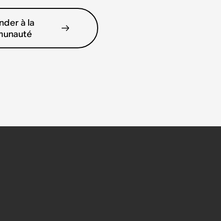
der à la
unauté