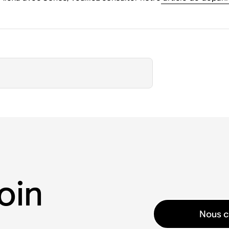
oin
Nous c