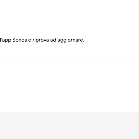
nell’app Sonos e riprova ad aggiornare.