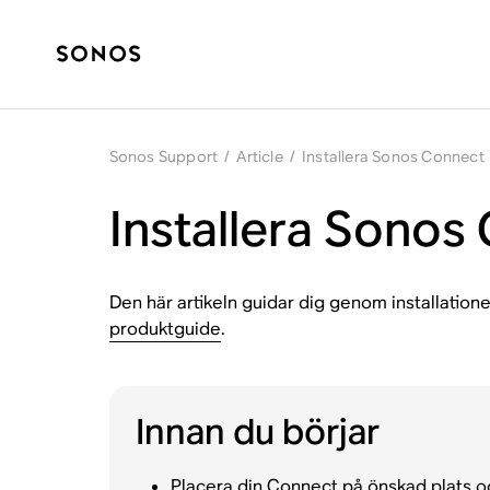
Sonos Support
/
Article
/
Installera Sonos Connect
Installera Sonos
Den här artikeln guidar dig genom installation
produktguide
.
Innan du börjar
Placera din Connect på önskad plats och