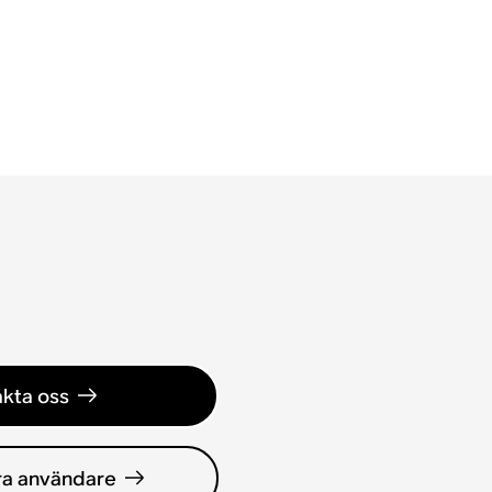
kta oss
ra användare