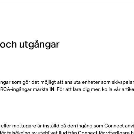
 och utgångar
ar som gör det möjligt att ansluta enheter som skivspelare
ts RCA-ingångar märkta
IN
. För att lära dig mer, kolla vår artik
kare eller mottagare är inställd på den ingång som Connect a
för
felsökning av uteblivet ljud från Connect
för ytterligare h