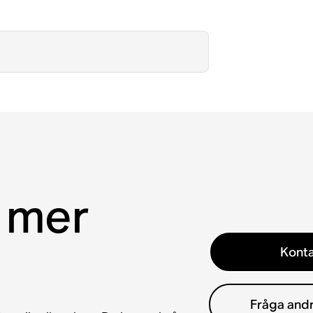
 mer
Konta
Fråga and