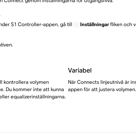
in Connect genom inställningarna för Utgångsnivå.
.
er S1 Controller-appen, gå till
Inställningar
fliken och v
ativen.
Variabel
ll kontrollera volymen
När Connects linjeutnivå är in
re. Du kommer inte att kunna
appen för att justera volymen
ler equalizerinställningarna.