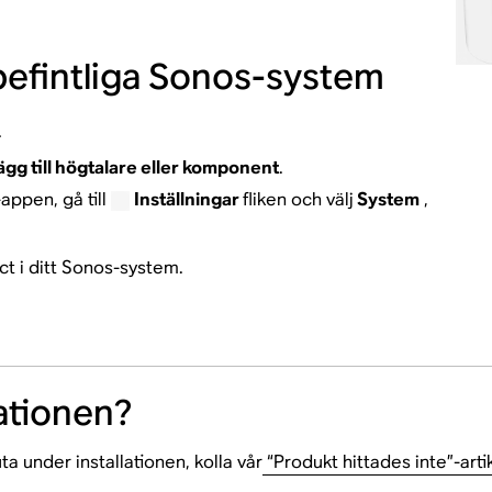
t befintliga Sonos-system
.
ägg till högtalare eller komponent
.
ppen, gå till
Inställningar
fliken och välj
System
,
ect i ditt Sonos-system.
ationen?
 under installationen, kolla vår
“Produkt hittades inte”-arti