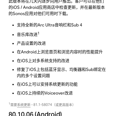
此版本将在几天内逐步向用户推出。客户可以在他们
的iOS / Android应用商店中检查更新，并在最新版本
的Sonos应用对他们可用时下载。
支持全新的Arc Ultra音响栏和Sub 4
1
音乐库改进
产品设置的改进
在Android上浏览首页和浏览内容时的性能提升
在iOS上对多系统支持的改进
修复了iOS上包括蓝牙显示、均衡器和Sub绑定在
内的多个设置问题
在iOS上可以安排系统更新的功能
在iOS上持续的Voiceover改进
1
需要
系统更新
- 81.1-58074（或更高版本）
80.10.06
(Android)