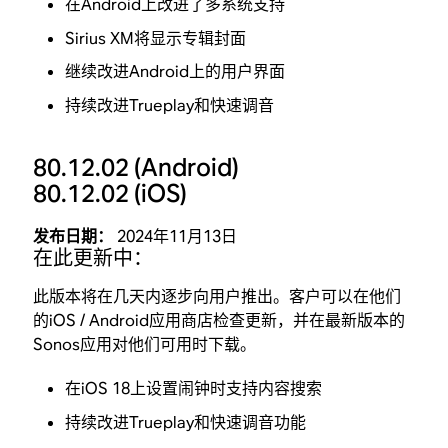
在Android上改进了多系统支持
Sirius XM将显示专辑封面
继续改进Android上的用户界面
持续改进Trueplay和快速调音
80.12.02
(Android)
80.12.02
(iOS)
发布日期：
2024年11月13日
在此更新中：
此版本将在几天内逐步向用户推出。客户可以在他们
的iOS / Android应用商店检查更新，并在最新版本的
Sonos应用对他们可用时下载。
在iOS 18上设置闹钟时支持内容搜索
持续改进Trueplay和快速调音功能