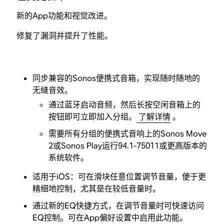
新的App功能和视觉改进。
修复了漏洞并提升了性能。
同步兼容的Sonos便携式音箱，实现随时随地的
无缝音效。
通过蓝牙启动音频，然后长按空闲音箱上的
按钮即可立即加入分组。
了解详情
。
需要所有分组的便携式音响上的Sonos Move
2或Sonos Play运行94.1-75011或更高版本的
系统软件。
适用于iOS：可在滑块任意位置调节音量，便于更
精细地控制，尤其是在较低音量时。
通过新的EQ快捷方式，在调节音量时可快速访问
EQ控制。可在App偏好设置中启用此功能。