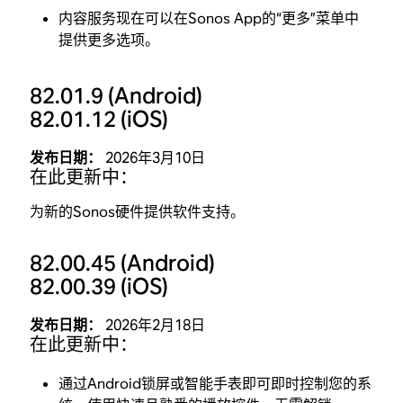
内容服务现在可以在Sonos App的“更多”菜单中
提供更多选项。
82.01.9
(Android)
82.01.12
(iOS)
发布日期：
2026年3月10日
在此更新中：
为新的Sonos硬件提供软件支持。
82.00.45
(Android)
82.00.39
(iOS)
发布日期：
2026年2月18日
在此更新中：
通过Android锁屏或智能手表即可即时控制您的系