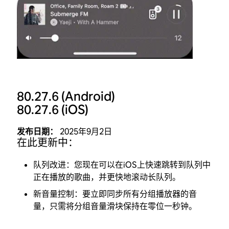
80.27.6
(Android)
80.27.6
(iOS)
发布日期：
2025年9月2日
在此更新中：
队列改进：您现在可以在iOS上快速跳转到队列中
正在播放的歌曲，并更快地滚动长队列。
新音量控制：要立即同步所有分组播放器的音
量，只需将分组音量滑块保持在零位一秒钟。