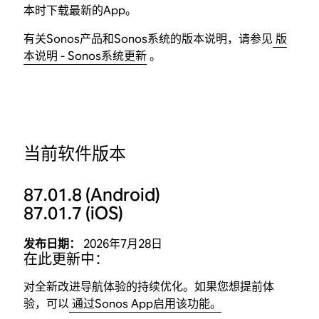
本时下载最新的App。
有关Sonos产品和Sonos系统的版本说明，请参见
版
本说明 - Sonos系统更新
。
当前软件版本
87.01.8
(Android)
87.01.7
(iOS)
发布日期：
2026年7月28日
在此更新中：
对全新改进导航体验的持续优化。如果您想提前体
验，可以
通过Sonos App启用该功能。