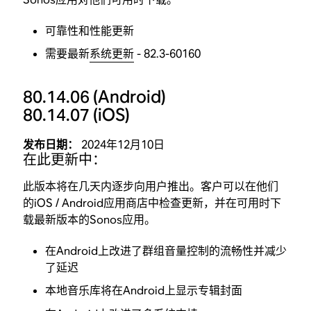
可靠性和性能更新
需要最新
系统更新
- 82.3-60160
80.14.06
(Android)
80.14.07
(iOS)
发布日期：
2024年12月10日
在此更新中：
此版本将在几天内逐步向用户推出。客户可以在他们
的iOS / Android应用商店中检查更新，并在可用时下
载最新版本的Sonos应用。
在Android上改进了群组音量控制的流畅性并减少
了延迟
本地音乐库将在Android上显示专辑封面