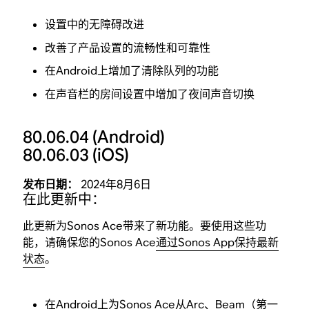
设置中的无障碍改进
改善了产品设置的流畅性和可靠性
在Android上增加了清除队列的功能
在声音栏的房间设置中增加了夜间声音切换
80.06.04
(Android)
80.06.03
(iOS)
发布日期：
2024年8月6日
在此更新中：
此更新为Sonos Ace带来了新功能。要使用这些功
能，请确保您的Sonos Ace
通过Sonos App保持最新
状态
。
在Android上为Sonos Ace从Arc、Beam（第一