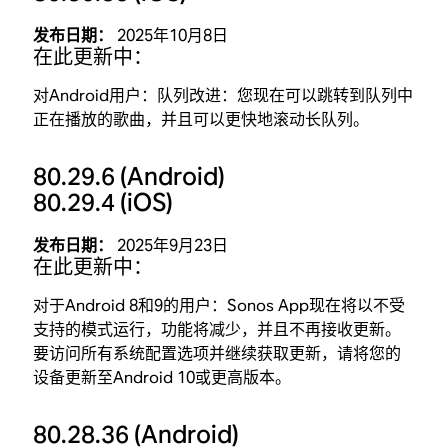
发布日期：
2025年10月8日
在此更新中：
对Android用户：队列改进：您现在可以跳转到队列中
正在播放的歌曲，并且可以更快地滚动长队列。
80.29.6
(Android)
80.29.4
(iOS)
发布日期：
2025年9月23日
在此更新中：
对于Android 8和9的用户：Sonos App现在将以不受
支持的模式运行，功能将减少，并且不再接收更新。
要访问所有系统配置选项并继续获取更新，请将您的
设备更新至Android 10或更高版本。
80.28.36
(Android)