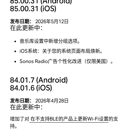
85.00.31
(Android)
85.00.31
(iOS)
发布日期：
2026年5月12日
在此更新中：
音乐库设置中新增分组选项。
iOS系统：关于您的系统页面布局焕新。
Sonos Radio广告个性化改进（仅限美国）。
84.01.7
(Android)
84.01.6
(iOS)
发布日期：
2026年4月28日
在此更新中：
增加了对
在不支持BLE的产品上更新Wi-Fi设置
的支
持。