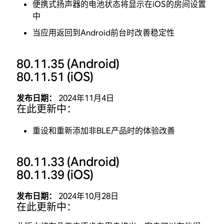
便携式扬声器的电池状态将显示在iOS的房间设置
中
当应用返回到Android前台时改善稳定性
80.11.35
(Android)
80.11.51
(iOS)
发布日期：
2024年11月4日
在此更新中：
重设和重新添加非BLE产品时的体验改善
80.11.33
(Android)
80.11.39
(iOS)
发布日期：
2024年10月28日
在此更新中：