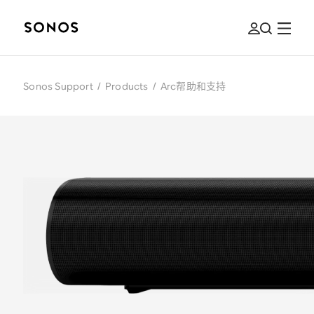
Sonos Support
/
Products
/
Arc帮助和支持