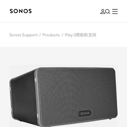
Sonos Support
/
Products
/
Play:3帮助和支持