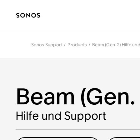
Sonos Support
/
Products
/
Beam (Gen. 2) Hilfe un
Beam (Gen. 
Hilfe und Support