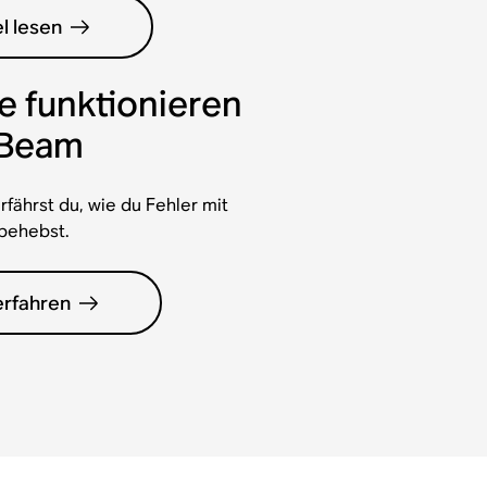
el lesen
e funktionieren
 Beam
fährst du, wie du Fehler mit
behebst.
erfahren