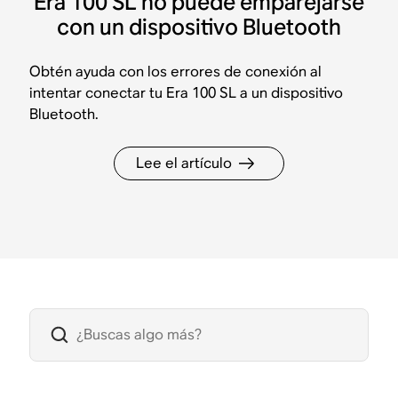
Era 100 SL no puede emparejarse
con un dispositivo Bluetooth
Obtén ayuda con los errores de conexión al
intentar conectar tu Era 100 SL a un dispositivo
Bluetooth.
Lee el artículo