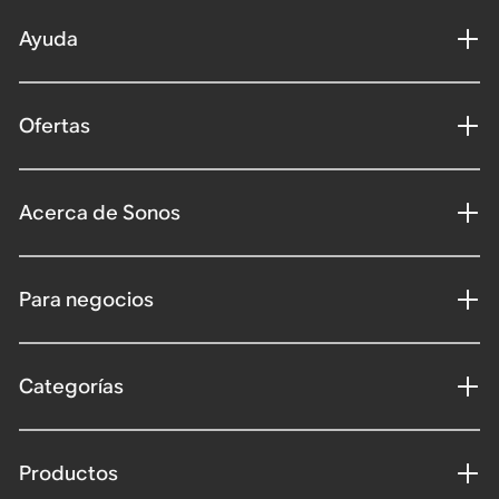
Ayuda
Ofertas
Acerca de Sonos
Para negocios
Categorías
Productos