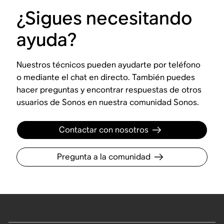
¿Sigues necesitando
ayuda?
Nuestros técnicos pueden ayudarte por teléfono
o mediante el chat en directo. También puedes
hacer preguntas y encontrar respuestas de otros
usuarios de Sonos en nuestra comunidad Sonos.
Contactar con nosotros
Pregunta a la comunidad