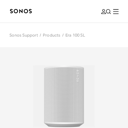
Sonos Support
/
Products
/
Era 100 SL