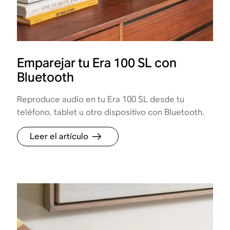
Emparejar tu Era 100 SL con
Bluetooth
Reproduce audio en tu Era 100 SL desde tu
teléfono, tablet u otro dispositivo con Bluetooth.
Leer el artículo