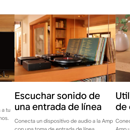
Escuchar sonido de
Uti
una entrada de línea
de 
 a tu
nos.
Conecta un dispositivo de audio a la Amp
Conec
con una toma de entrada de línea.
Amp u