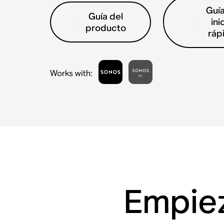
Guí
Guía del
ini
producto
ráp
Works with
:
Empiez