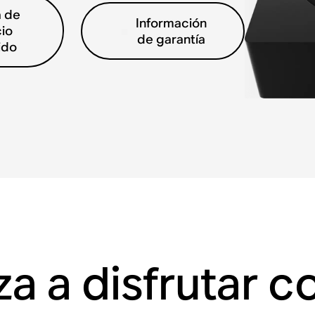
a de
Información
cio
de garantía
ido
a a disfrutar 