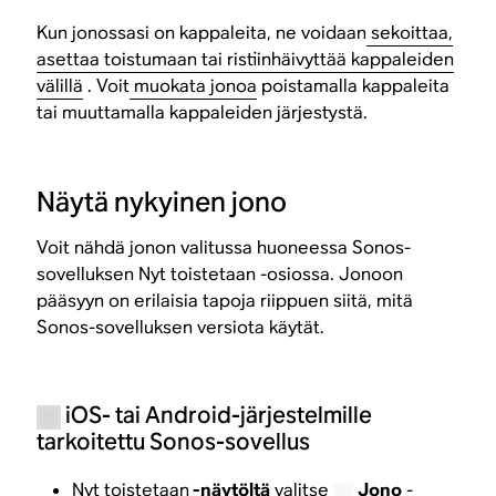
Kun jonossasi on kappaleita, ne voidaan
sekoittaa,
asettaa toistumaan tai ristiinhäivyttää kappaleiden
välillä
. Voit
muokata jonoa
poistamalla kappaleita
tai muuttamalla kappaleiden järjestystä.
Näytä nykyinen jono
Voit nähdä jonon valitussa huoneessa Sonos-
sovelluksen Nyt toistetaan -osiossa. Jonoon
pääsyyn on erilaisia tapoja riippuen siitä, mitä
Sonos-sovelluksen versiota käytät.
iOS- tai Android-järjestelmille
tarkoitettu Sonos-sovellus
Nyt toistetaan
-näytöltä
valitse
Jono
-