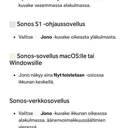
kuvake vasemmassa alakulmassa.
Sonos S1 -ohjaussovellus
Valitse
Jono
-kuvake oikeasta yläkulmasta.
Sonos-sovellus macOS:lle tai
Windowsille
Jono näkyy aina
Nyt toistetaan
-osiossa
ikkunan keskellä.
Sonos-verkkosovellus
Valitse
Jono
-kuvake ikkunan oikeassa
alakulmassa, äänenvoimakkuussäätimien
vieressä.