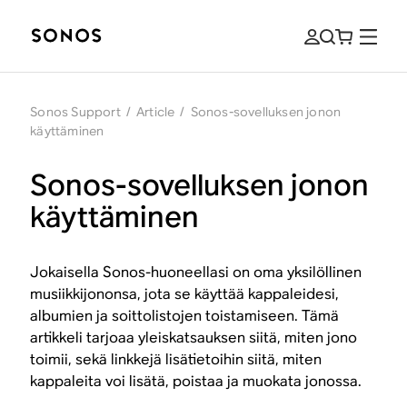
Sonos Support
/
Article
/
Sonos-sovelluksen jonon
käyttäminen
Sonos-sovelluksen jonon
käyttäminen
Jokaisella Sonos-huoneellasi on oma yksilöllinen
musiikkijononsa, jota se käyttää kappaleidesi,
albumien ja soittolistojen toistamiseen. Tämä
artikkeli tarjoaa yleiskatsauksen siitä, miten jono
toimii, sekä linkkejä lisätietoihin siitä, miten
kappaleita voi lisätä, poistaa ja muokata jonossa.