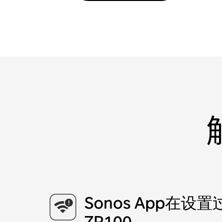
Sonos App在设
ZP100