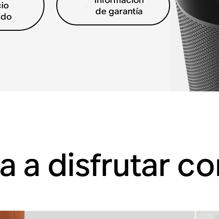
cio
de garantía
ido
 a disfrutar co