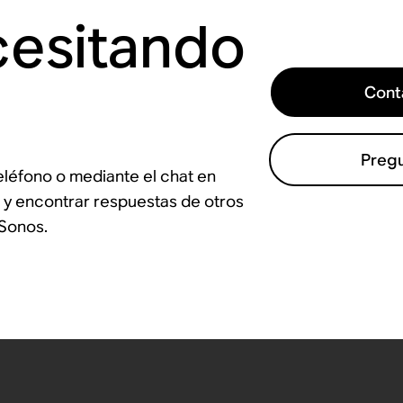
cesitando
Cont
Pregu
léfono o mediante el chat en
 y encontrar respuestas de otros
Sonos.