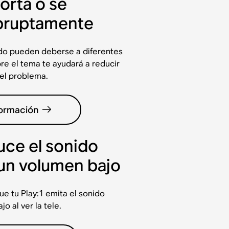
corta o se
bruptamente
ido pueden deberse a diferentes
re el tema te ayudará a reducir
 el problema.
formación
uce el sonido
 un volumen bajo
e tu Play:1 emita el sonido
o al ver la tele.