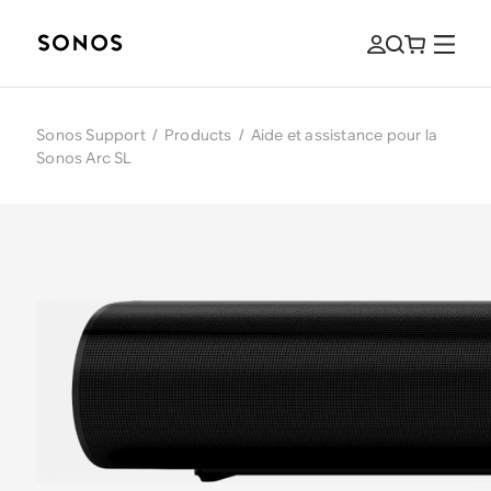
Sonos Support
/
Products
/
Aide et assistance pour la
Sonos Arc SL