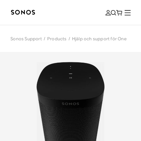
Sonos Support
/
Products
/
Hjälp och support för One