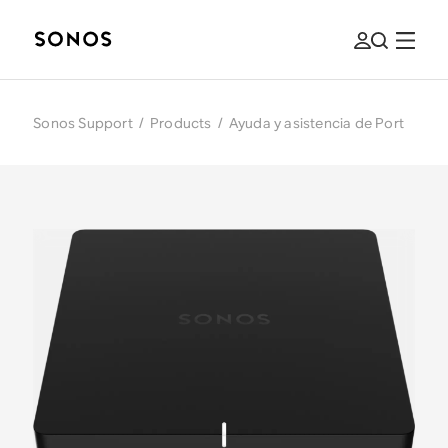
Sonos Support
/
Products
/
Ayuda y asistencia de Port