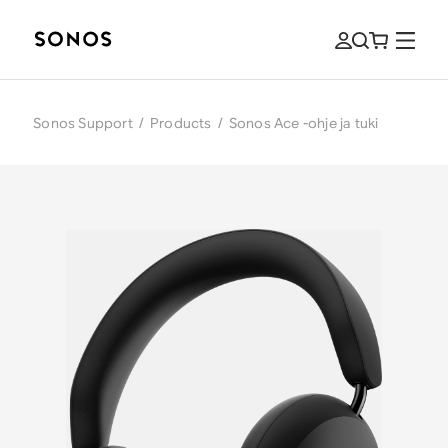
Sonos Support
/
Products
/
Sonos Ace -ohje ja tuki