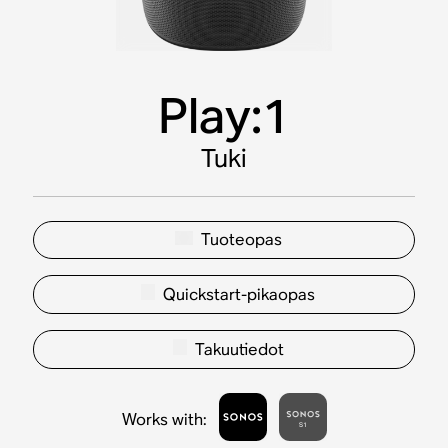
Play:1
Tuki
Tuoteopas
Quickstart-pikaopas
Takuutiedot
Works with
: