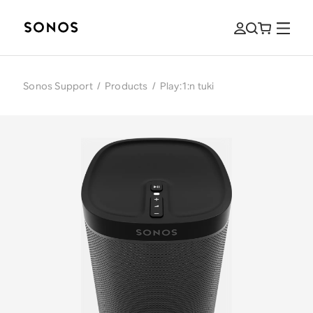
Sonos Support
/
Products
/
Play:1:n tuki