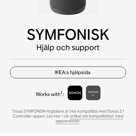
SYMFONISK
Hjälp och support
IKEA:s hjälpsida
1
Works with
:
¹Vissa SYMFONISK-högtalare är inte kompatibla med Sonos S1
Controller-appen. Läs mer i vår
artikel om kompatibilitet med
appversioner
.