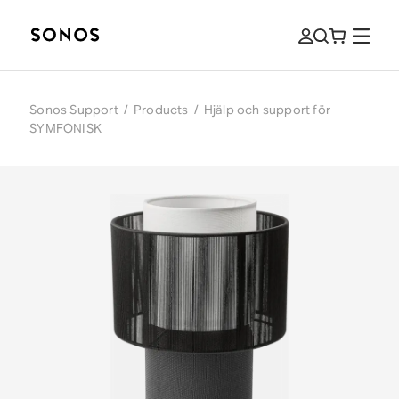
Sonos Support
/
Products
/
Hjälp och support för
SYMFONISK