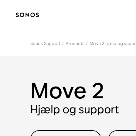
Sonos Support
/
Products
/
Move 2 hjælp og suppo
Move 2
Hjælp og support