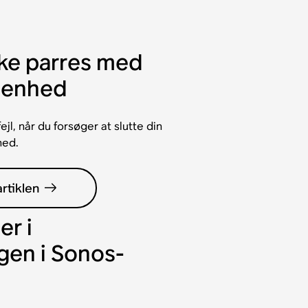
kke parres med
-enhed
jl, når du forsøger at slutte din
hed.
rtiklen
er i
gen i Sonos-