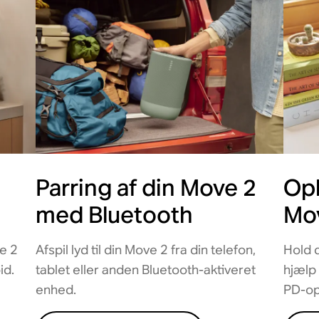
Parring af din Move 2
Opl
med Bluetooth
Mo
e 2
Afspil lyd til din Move 2 fra din telefon,
Hold 
id.
tablet eller anden Bluetooth-aktiveret
hjælp
enhed.
PD-op