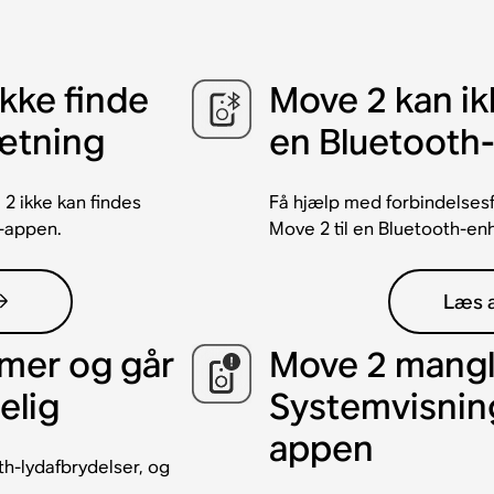
kke finde
Move 2 kan i
ætning
en Bluetooth
2 ikke kan findes
Få hjælp med forbindelsesfe
-appen.
Move 2 til en Bluetooth-en
Læs a
mer og går
Move 2 mangl
elig
Systemvisnin
appen
h-lydafbrydelser, og